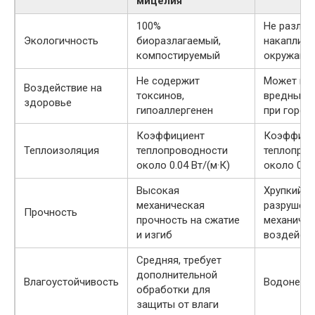
мицелия
100%
Не разлага
Экологичность
биоразлагаемый,
накаплива
компостируемый
окружающ
Не содержит
Может вы
Воздействие на
токсинов,
вредные 
здоровье
гипоаллергенен
при горен
Коэффициент
Коэффици
Теплоизоляция
теплопроводности
теплопро
около 0.04 Вт/(м·К)
около 0.03
Высокая
Хрупкий, 
механическая
разрушен
Прочность
прочность на сжатие
механиче
и изгиб
воздейст
Средняя, требует
дополнительной
Влагоустойчивость
Водонепр
обработки для
защиты от влаги