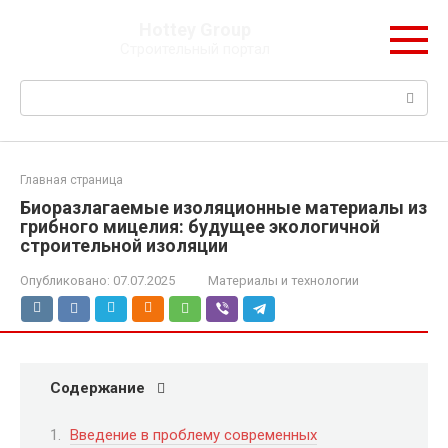
Перейти
Hottey Group
к
Строительный портал
контенту
Поиск:
Главная страница
Биоразлагаемые изоляционные материалы из
грибного мицелия: будущее экологичной
строительной изоляции
Опубликовано:
07.07.2025
Материалы и технологии
Содержание
Введение в проблему современных