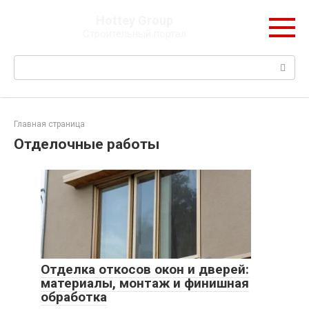
Перейти
Hottey Group
к
Строительный портал
контенту
Поиск:
Главная страница
Отделочные работы
Отделка откосов окон и дверей:
материалы, монтаж и финишная
обработка