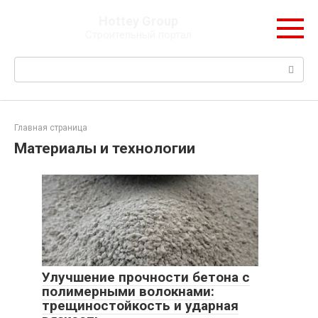
Перейти
Hottey Group
к
Строительный портал
контенту
Поиск:
Главная страница
Материалы и технологии
Улучшение прочности бетона с
полимерными волокнами:
трещиностойкость и ударная