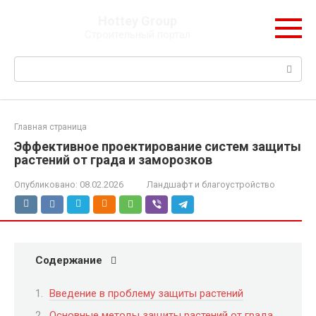
Перейти
Hottey Group
к
Строительный портал
контенту
Поиск:
Главная страница
Эффективное проектирование систем защиты
растений от града и заморозков
Опубликовано:
08.02.2026
Ландшафт и благоустройство
Содержание
Введение в проблему защиты растений
Основные методы защиты растений от града