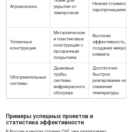
Ткани для
Низкая стоимость,
Агроволокно
укрытия от
паропроницаемост
заморозков
Металлические
Высокая
и пластиковые
Тепличные
эффективность,
конструкции с
конструкции
создание микро
прозрачным
климата
покрытием
Дымовые
Достаточно
трубы,
быстрое
Обогревательные
системы
реагирование на
системы
инфракрасного
снижение
обогрева
температуры
Примеры успешных проектов и
статистика эффективности
В России и многих странах СНГ уже реализовано